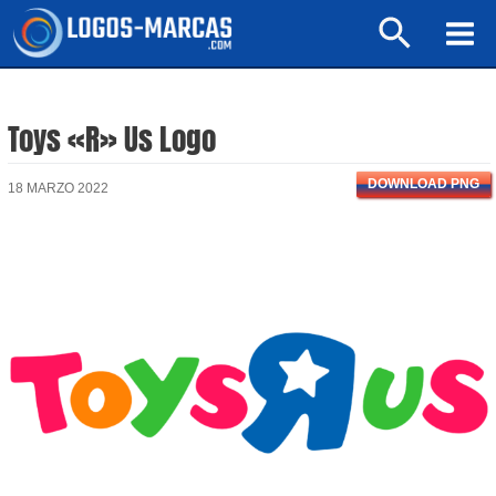
Ir
Buscar
al
Mai
contenido
Men
Toys «R» Us Logo
DOWNLOAD PNG
18 MARZO 2022