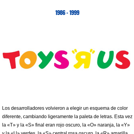
1986 – 1999
Los desarrolladores volvieron a elegir un esquema de color
diferente, cambiando ligeramente la paleta de letras. Esta vez
la «T» y la «S» final eran rojo oscuro, la «O» naranja, la «Y»
y la «U» verdes, la «S» central rosa oscuro, la «R» amarilla.