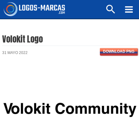
Ir
Buscar
al
Mai
contenido
Men
Volokit Logo
DOWNLOAD PNG
31 MAYO 2022