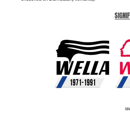
SIGNIF
We