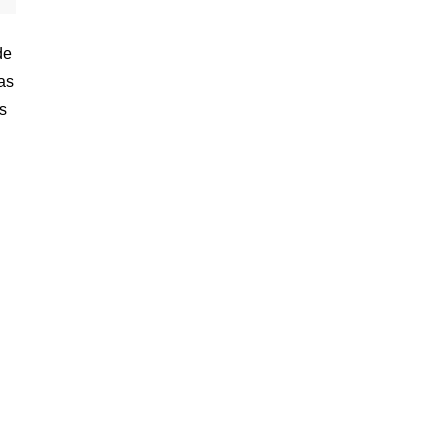
de
as
s