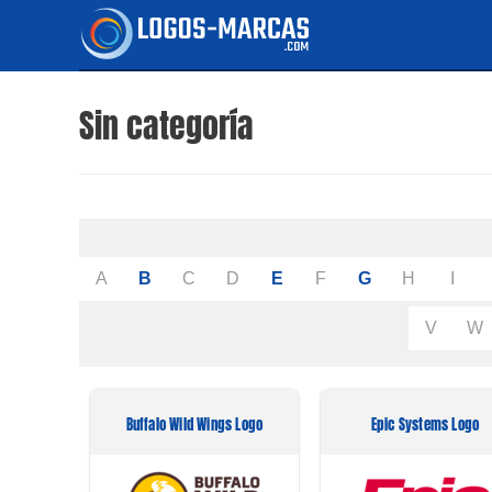
Ir
al
contenido
Sin categoría
A
B
C
D
E
F
G
H
I
V
W
Buffalo Wild Wings Logo
Epic Systems Logo