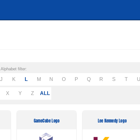
Alphabet filter:
J
K
L
M
N
O
P
Q
R
S
T
X
Y
Z
ALL
GameCube Logo
Lee Kennedy Logo