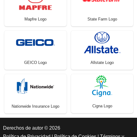
Mapfre Logo
State Farm Logo
GEICO Logo
Allstate Logo
Cigna Logo
Nationwide Insurance Logo
Derechos de autor © 2026
Política de Privacidad
|
Política de Cookies
|
Términos y