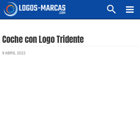
Ir
Buscar
al
Mai
contenido
Men
Coche con Logo Tridente
9 ABRIL 2022