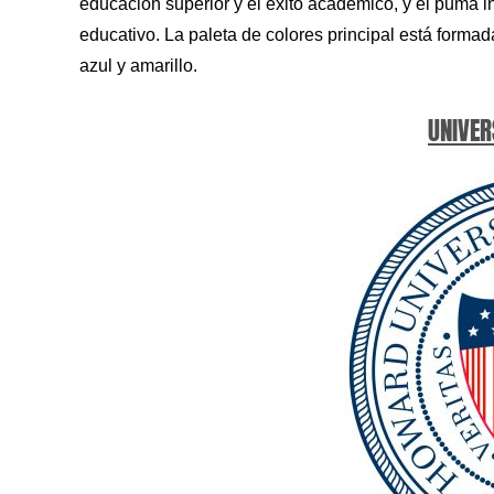
educación superior y el éxito académico, y el puma in
educativo. La paleta de colores principal está forma
azul y amarillo.
UNIVER