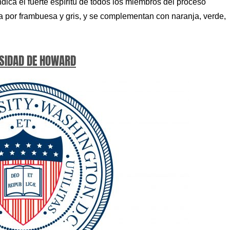
dica el fuerte espíritu de todos los miembros del proceso
da por frambuesa y gris, y se complementan con naranja, verde,
SIDAD DE HOWARD