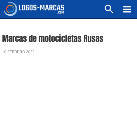
Ir
Buscar
al
Mai
contenido
Men
Marcas de motocicletas Rusas
10 FEBRERO 2022