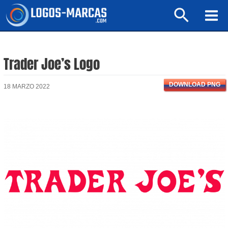
Ir
Buscar
al
Mai
contenido
Men
Trader Joe’s Logo
DOWNLOAD PNG
18 MARZO 2022